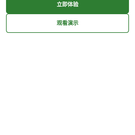
立即体验
观看演示