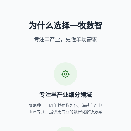
为什么选择一牧数智
专注羊产业，更懂羊场需求
专注羊产业细分领域
聚焦种羊、肉羊养殖数智化，深耕羊产业
垂直专注，提供更专业的数智化解决方案