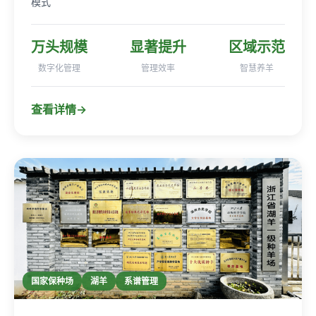
模式
万头规模
显著提升
区域示范
数字化管理
管理效率
智慧养羊
查看详情
→
国家保种场
湖羊
系谱管理