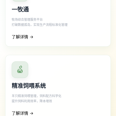
一牧通
牧场综合管理服务平台
打破数据孤岛，实现生产流程标准化管理
了解详情
→
精准饲喂系统
羊只精准饲喂管理，饲料配方科学化
提升饲料利用效率，降本增效
了解详情
→