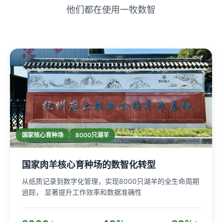
他们都在使用一牧数智
国家核心育种场
8000只湖羊
国家肉羊核心育种场的数智化转型
从纸质记录到数字化管理，实现8000只湖羊的全生命周期
追踪， 显著提升工作效率和数据准确性